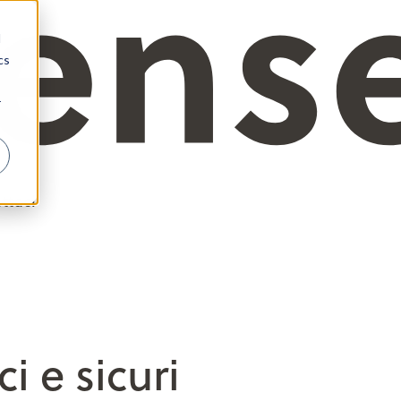
d
cs
r
ttaci
i e sicuri