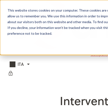
Salta al contenuto
Salta alla navigazione pr
This website stores cookies on your computer. These cookies are u
allow us to remember you. We use this information in order to imp
about our visitors both on this website and other media. To find ou
If you decline, your information won’t be tracked when you visit th
preference not to be tracked.
Compan
ITA
(seleziona un'altra lingua)
Intervent