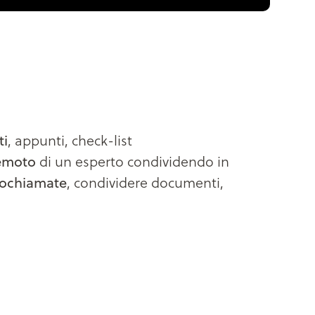
i
, appunti, check-list
emoto
di un esperto condividendo in
eochiamate
, condividere documenti,