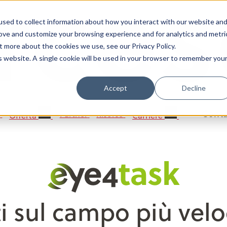
incipale
sed to collect information about how you interact with our website an
rove and customize your browsing experience and for analytics and metri
t more about the cookies we use, see our Privacy Policy.
is website. A single cookie will be used in your browser to remember you
Accept
Decline
Conta
y
Partner
Risorse
Offerta
Carriere
Menu Principale
i sul campo più veloc