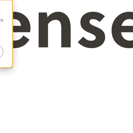
d
cs
r
ttaci