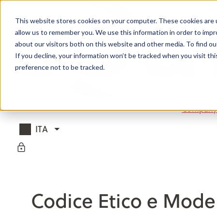
Salta al contenuto
Salta alla navigazione pr
This website stores cookies on your computer. These cookies are u
allow us to remember you. We use this information in order to imp
about our visitors both on this website and other media. To find ou
If you decline, your information won’t be tracked when you visit th
preference not to be tracked.
Compan
ITA
(seleziona un'altra lingua)
Codice Etico e Model