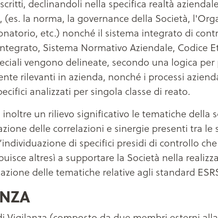
itti, declinandoli nella specifica realtà aziendal
, (es. la norma, la governance della Società, l'Orga
atorio, etc.) nonché il sistema integrato di contro
integrato, Sistema Normativo Aziendale, Codice Et
eciali vengono delineate, secondo una logica per pr
rilevanti in azienda, nonché i processi aziendali, 
cifici analizzati per singola classe di reato.
tre un rilievo significativo le tematiche della sost
one delle correlazioni e sinergie presenti tra le s
’individuazione di specifici presidi di controllo 
buisce altresì a supportare la Società nella realizzaz
zione delle tematiche relative agli standard ESRS 
ANZA
 Vigilanza (composto da due membri esterni alla 