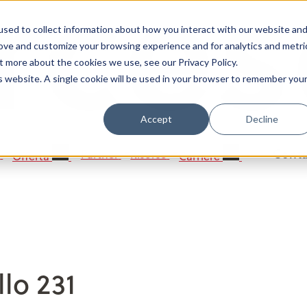
incipale
sed to collect information about how you interact with our website an
rove and customize your browsing experience and for analytics and metri
t more about the cookies we use, see our Privacy Policy.
is website. A single cookie will be used in your browser to remember you
Accept
Decline
Conta
y
Partner
Risorse
Offerta
Carriere
Menu Principale
lo 231