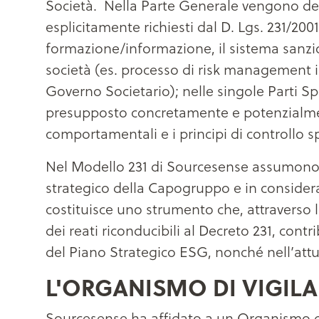
Società. Nella Parte Generale vengono descr
esplicitamente richiesti dal D. Lgs. 231/2001
formazione/informazione, il sistema sanzion
società (es. processo di risk management 
Governo Societario); nelle singole Parti Sp
presupposto concretamente e potenzialmente 
comportamentali e i principi di controllo spe
Nel Modello 231 di Sourcesense assumono inol
strategico della Capogruppo e in considerazi
costituisce uno strumento che, attraverso l
dei reati riconducibili al Decreto 231, contri
del Piano Strategico ESG, nonché nell’attua
L'ORGANISMO DI VIGIL
Sourcesense ha affidato a un Organismo di