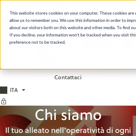
Salta al contenuto
This website stores cookies on your computer. These cookies are u
allow us to remember you. We use this information in order to imp
about our visitors both on this website and other media. To find ou
If you decline, your information won’t be tracked when you visit th
preference not to be tracked.
Company
Partner
Risorse
Offerta
Carriere
Menu Principale
Contattaci
ITA
(seleziona un'altra lingua)
Chi siamo
Il tuo alleato nell'operatività di ogni