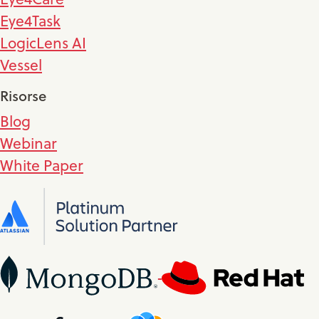
Eye4Task
LogicLens AI
Vessel
Risorse
Blog
Webinar
White Paper